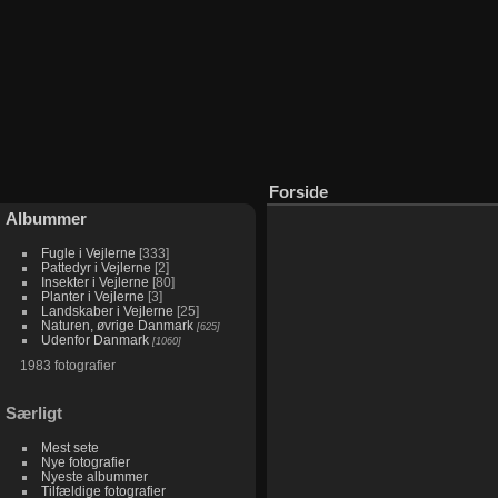
Fugle i Vejlerne
Pattedyr i Vejlerne
Insekter i Vejlerne
Planter i Vejlerne
Landskaber i Vejlerne
Naturen, øvrige Danmark
Udenfor Danmark
fra Tirsdag 23 August 2011 til O
fra Lørdag 11 Februar 2012 til Fre
fra Søndag 13 Maj 2007 til Sønd
fra Mandag 9 Juni 2008 til Søn
fra Lørdag 31 December 2011 ti
625 fotografier i 3 underalbum
1060 fotografier i 23 undera
333 fotografier
2 fotografier
80 fotografier
3 fotografier
25 fotografier
Forside
Albummer
Fugle i Vejlerne
333
Pattedyr i Vejlerne
2
Insekter i Vejlerne
80
Planter i Vejlerne
3
Landskaber i Vejlerne
25
Naturen, øvrige Danmark
625
Udenfor Danmark
1060
1983 fotografier
Særligt
Mest sete
Nye fotografier
Nyeste albummer
Tilfældige fotografier