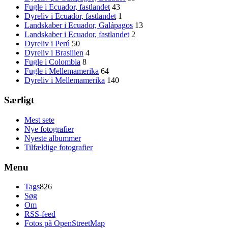
Fugle i Ecuador, fastlandet
43
Dyreliv i Ecuador, fastlandet
1
Landskaber i Ecuador, Galápagos
13
Landskaber i Ecuador, fastlandet
2
Dyreliv i Perú
50
Dyreliv i Brasilien
4
Fugle i Colombia
8
Fugle i Mellemamerika
64
Dyreliv i Mellemamerika
140
Særligt
Mest sete
Nye fotografier
Nyeste albummer
Tilfældige fotografier
Menu
Tags
826
Søg
Om
RSS-feed
Fotos på OpenStreetMap