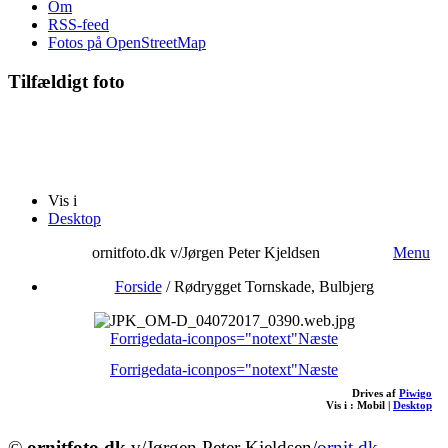
Om
RSS-feed
Fotos på OpenStreetMap
Tilfældigt foto
Vis i
Desktop
ornitfoto.dk v/Jørgen Peter Kjeldsen
Menu
Forside
/
Rødrygget Tornskade, Bulbjerg
Forrige
data-iconpos="notext"
Næste
Forrige
data-iconpos="notext"
Næste
Drives af
Piwigo
Vis i :
Mobil
|
Desktop
©
ornitfoto.dk
v/Jørgen Peter Kjeldsen/
ornit.dk