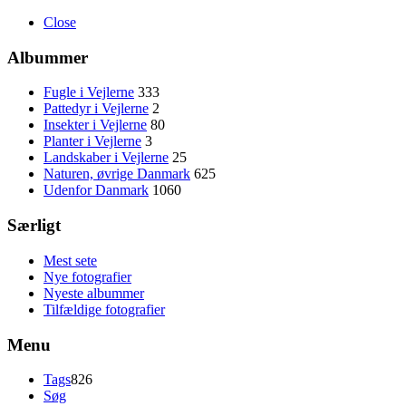
Close
Albummer
Fugle i Vejlerne
333
Pattedyr i Vejlerne
2
Insekter i Vejlerne
80
Planter i Vejlerne
3
Landskaber i Vejlerne
25
Naturen, øvrige Danmark
625
Udenfor Danmark
1060
Særligt
Mest sete
Nye fotografier
Nyeste albummer
Tilfældige fotografier
Menu
Tags
826
Søg