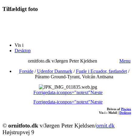
Tilfældigt foto
Vis i
Desktop
ornitfoto.dk v/Jørgen Peter Kjeldsen
Menu
Forside
/
Udenfor Danmark
/
Fugle i Ecuador, fastlandet
/
Páramo Ground-Tyrant, Volcán Antisana
Forrige
data-iconpos="notext"
Næste
Forrige
data-iconpos="notext"
Næste
Drives af
Piwigo
Vis i :
Mobil
|
Desktop
©
ornitfoto.dk
v/Jørgen Peter Kjeldsen/
ornit.dk
Højstrupvej 9