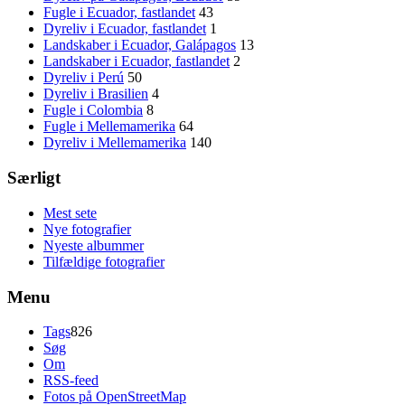
Fugle i Ecuador, fastlandet
43
Dyreliv i Ecuador, fastlandet
1
Landskaber i Ecuador, Galápagos
13
Landskaber i Ecuador, fastlandet
2
Dyreliv i Perú
50
Dyreliv i Brasilien
4
Fugle i Colombia
8
Fugle i Mellemamerika
64
Dyreliv i Mellemamerika
140
Særligt
Mest sete
Nye fotografier
Nyeste albummer
Tilfældige fotografier
Menu
Tags
826
Søg
Om
RSS-feed
Fotos på OpenStreetMap