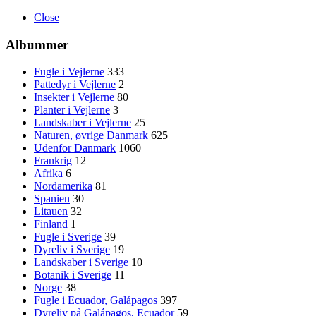
Close
Albummer
Fugle i Vejlerne
333
Pattedyr i Vejlerne
2
Insekter i Vejlerne
80
Planter i Vejlerne
3
Landskaber i Vejlerne
25
Naturen, øvrige Danmark
625
Udenfor Danmark
1060
Frankrig
12
Afrika
6
Nordamerika
81
Spanien
30
Litauen
32
Finland
1
Fugle i Sverige
39
Dyreliv i Sverige
19
Landskaber i Sverige
10
Botanik i Sverige
11
Norge
38
Fugle i Ecuador, Galápagos
397
Dyreliv på Galápagos, Ecuador
59