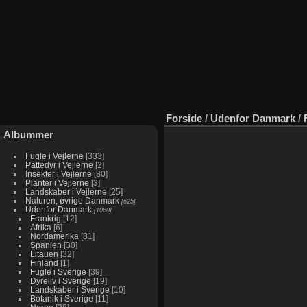
Forside
/
Udenfor Danmark
/
Albummer
Fugle i Vejlerne
333
Pattedyr i Vejlerne
2
Insekter i Vejlerne
80
Planter i Vejlerne
3
Landskaber i Vejlerne
25
Naturen, øvrige Danmark
625
Udenfor Danmark
1060
Frankrig
12
Afrika
6
Nordamerika
81
Spanien
30
Litauen
32
Finland
1
Fugle i Sverige
39
Dyreliv i Sverige
19
Landskaber i Sverige
10
Botanik i Sverige
11