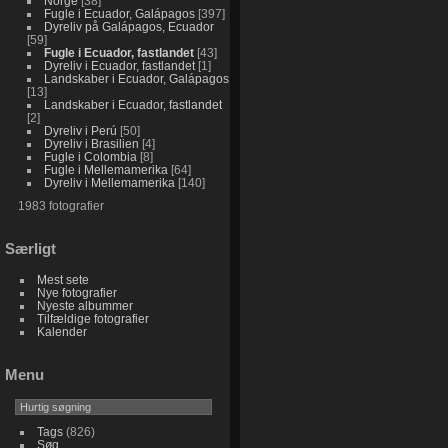
Norge
38
Fugle i Ecuador, Galápagos
397
Dyreliv på Galápagos, Ecuador
59
Fugle i Ecuador, fastlandet
43
Dyreliv i Ecuador, fastlandet
1
Landskaber i Ecuador, Galápagos
13
Landskaber i Ecuador, fastlandet
2
Dyreliv i Perú
50
Dyreliv i Brasilien
4
Fugle i Colombia
8
Fugle i Mellemamerika
64
Dyreliv i Mellemamerika
140
1983 fotografier
Særligt
Mest sete
Nye fotografier
Nyeste albummer
Tilfældige fotografier
Kalender
Menu
Tags
(826)
Søg