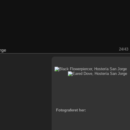
24/43
rge
Fotograferet her: