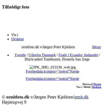
Tilfældigt foto
Vis i
Desktop
ornitfoto.dk v/Jørgen Peter Kjeldsen
Menu
Forside
/
Udenfor Danmark
/
Fugle i Ecuador, fastlandet
/
Black-tailed Trainbearer, Hostería San Jorge
Forrige
data-iconpos="notext"
Næste
Forrige
data-iconpos="notext"
Næste
Drives af
Piwigo
Vis i :
Mobil
|
Desktop
©
ornitfoto.dk
v/Jørgen Peter Kjeldsen/
ornit.dk
Højstrupvej 9