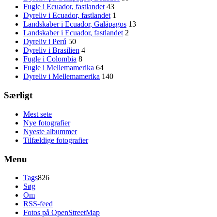
Fugle i Ecuador, fastlandet
43
Dyreliv i Ecuador, fastlandet
1
Landskaber i Ecuador, Galápagos
13
Landskaber i Ecuador, fastlandet
2
Dyreliv i Perú
50
Dyreliv i Brasilien
4
Fugle i Colombia
8
Fugle i Mellemamerika
64
Dyreliv i Mellemamerika
140
Særligt
Mest sete
Nye fotografier
Nyeste albummer
Tilfældige fotografier
Menu
Tags
826
Søg
Om
RSS-feed
Fotos på OpenStreetMap