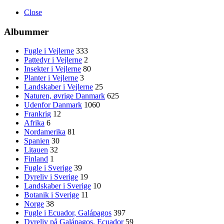
Close
Albummer
Fugle i Vejlerne
333
Pattedyr i Vejlerne
2
Insekter i Vejlerne
80
Planter i Vejlerne
3
Landskaber i Vejlerne
25
Naturen, øvrige Danmark
625
Udenfor Danmark
1060
Frankrig
12
Afrika
6
Nordamerika
81
Spanien
30
Litauen
32
Finland
1
Fugle i Sverige
39
Dyreliv i Sverige
19
Landskaber i Sverige
10
Botanik i Sverige
11
Norge
38
Fugle i Ecuador, Galápagos
397
Dyreliv på Galápagos, Ecuador
59