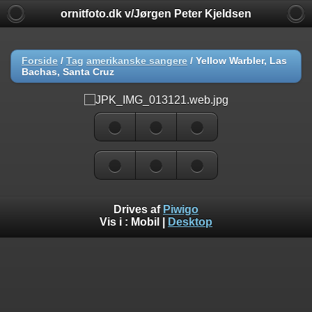
ornitfoto.dk v/Jørgen Peter Kjeldsen
Forside
/
Tag
amerikanske sangere
/
Yellow Warbler, Las
Bachas, Santa Cruz
Drives af
Piwigo
Vis i :
Mobil
|
Desktop