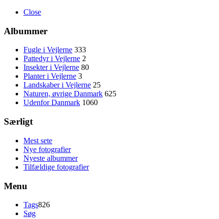
Close
Albummer
Fugle i Vejlerne
333
Pattedyr i Vejlerne
2
Insekter i Vejlerne
80
Planter i Vejlerne
3
Landskaber i Vejlerne
25
Naturen, øvrige Danmark
625
Udenfor Danmark
1060
Særligt
Mest sete
Nye fotografier
Nyeste albummer
Tilfældige fotografier
Menu
Tags
826
Søg