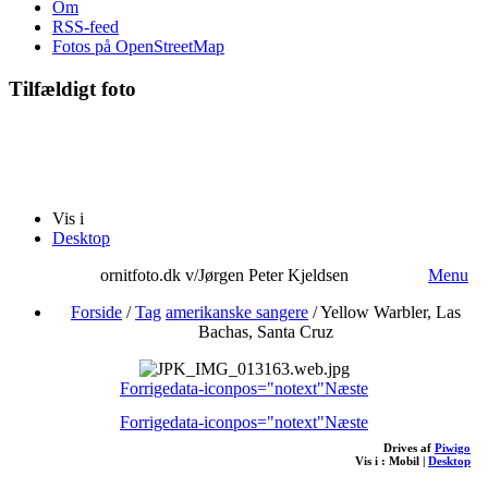
Om
RSS-feed
Fotos på OpenStreetMap
Tilfældigt foto
Vis i
Desktop
ornitfoto.dk v/Jørgen Peter Kjeldsen
Menu
Forside
/
Tag
amerikanske sangere
/
Yellow Warbler, Las
Bachas, Santa Cruz
Forrige
data-iconpos="notext"
Næste
Forrige
data-iconpos="notext"
Næste
Drives af
Piwigo
Vis i :
Mobil
|
Desktop